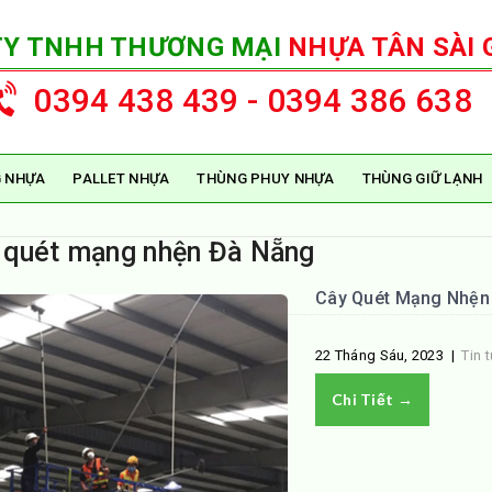
TY TNHH THƯƠNG MẠI
NHỰA TÂN SÀI 
0394 438 439 - 0394 386 638
 NHỰA
PALLET NHỰA
THÙNG PHUY NHỰA
THÙNG GIỮ LẠNH
 quét mạng nhện Đà Nẵng
Cây Quét Mạng Nhện 
22 Tháng Sáu, 2023
|
Tin 
Chi Tiết →