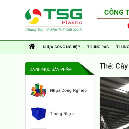
CÔNG 
NHỰA CÔNG NGHIỆP
THÙNG RÁC
THÙNG
Thẻ:
Cây
DANH MỤC SẢN PHẨM
Nhựa Công Nghiệp
Thùng Nhựa