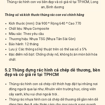
Thùng rác hình con voi bền đẹp và có giá rẻ tại TP.HCM, Long
an, Bình dương
Thông số và kích thước thùng rác con voi chính hãng
Kích thước (mm): Dài 900 * Rộng 640 * Cao 770
Chất liệu: Nhựa Composite
Màu sắc: Theo yêu cầu
Thương hiệu: Nhựa TSG (Nhựa Tân Sài Gòn)
Bảo hành: 12 tháng
Lưu ý: Các thông số kỹ thuật trên có thể sai số ± 5%
Đặc điểm nổi bật: Chống cháy nổ, không bị ăn mòn bởi hóa
chất.
5.2 Thùng đựng rác hình cá chép dễ thương, bền
đẹp và có giá rẻ tại TPHCM
Thùng rác hình con cá chép rất thích hợp đặt tại những nơi
đông người qua lại như; Khuôn viên trường học, công viên
cây xanh, khu vui chơi ngoài trời…
Thùng rác nhựa hình con cá chép dễ thương dễ gần nên dễ
dàng làm đẹp & gây thiện cảm cho mọi người xung quanh.