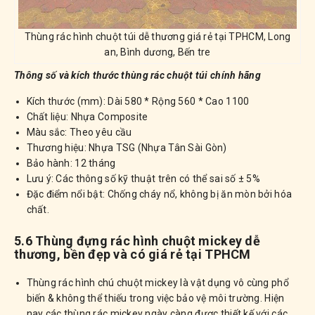
Thùng rác hình chuột túi dễ thương giá rẻ tại TPHCM, Long
an, Bình dương, Bến tre
Thông số và kích thước thùng rác chuột túi chính hãng
Kích thước (mm): Dài 580 * Rộng 560 * Cao 1100
Chất liệu: Nhựa Composite
Màu sắc: Theo yêu cầu
Thương hiệu: Nhựa TSG (Nhựa Tân Sài Gòn)
Bảo hành: 12 tháng
Lưu ý: Các thông số kỹ thuật trên có thể sai số ± 5%
Đặc điểm nổi bật: Chống cháy nổ, không bị ăn mòn bởi hóa
chất.
5.6 Thùng đựng rác hình chuột mickey dễ
thương, bền đẹp và có giá rẻ tại TPHCM
Thùng rác hình chú chuột mickey là vật dụng vô cùng phổ
biến & không thể thiếu trong việc bảo vệ môi trường. Hiện
nay các thùng rác mickey ngày càng được thiết kế với các