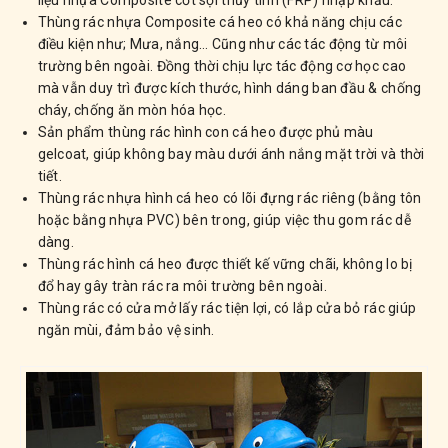
liệu nhựa Composite cốt sợi thủy tinh (FRP) nhập khẩu.
Thùng rác nhựa Composite cá heo có khả năng chịu các
điều kiện như; Mưa, nắng… Cũng như các tác động từ môi
trường bên ngoài. Đồng thời chịu lực tác động cơ học cao
mà vẫn duy trì được kích thước, hình dáng ban đầu & chống
cháy, chống ăn mòn hóa học.
Sản phẩm thùng rác hình con cá heo được phủ màu
gelcoat, giúp không bay màu dưới ánh nắng mặt trời và thời
tiết.
Thùng rác nhựa hình cá heo có lõi đựng rác riêng (bằng tôn
hoặc bằng nhựa PVC) bên trong, giúp việc thu gom rác dễ
dàng.
Thùng rác hình cá heo được thiết kế vững chãi, không lo bị
đổ hay gây tràn rác ra môi trường bên ngoài.
Thùng rác có cửa mở lấy rác tiện lợi, có lắp cửa bỏ rác giúp
ngăn mùi, đảm bảo vệ sinh.