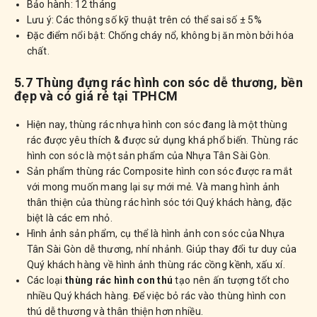
Bảo hành: 12 tháng
Lưu ý: Các thông số kỹ thuật trên có thể sai số ± 5%
Đặc điểm nổi bật: Chống cháy nổ, không bị ăn mòn bởi hóa
chất.
5.7 Thùng đựng rác hình con sóc dễ thương, bền
đẹp và có giá rẻ tại TPHCM
Hiện nay, thùng rác nhựa hình con sóc đang là một thùng
rác được yêu thích & được sử dụng khá phổ biến. Thùng rác
hình con sóc là một sản phẩm của Nhựa Tân Sài Gòn.
Sản phẩm thùng rác Composite hình con sóc được ra mắt
với mong muốn mang lại sự mới mẻ. Và mang hình ảnh
thân thiện của thùng rác hình sóc tới Quý khách hàng, đặc
biệt là các em nhỏ.
Hình ảnh sản phẩm, cụ thể là hình ảnh con sóc của Nhựa
Tân Sài Gòn dễ thương, nhí nhảnh. Giúp thay đổi tư duy của
Quý khách hàng về hình ảnh thùng rác cồng kềnh, xấu xí.
Các loại
thùng rác hình con thú
tạo nên ấn tượng tốt cho
nhiều Quý khách hàng. Để việc bỏ rác vào thùng hình con
thú dễ thương và thân thiện hơn nhiều.