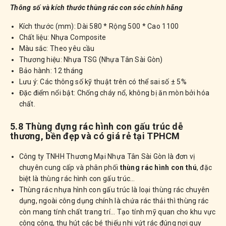
Thông số và kích thước thùng rác con sóc chính hãng
Kích thước (mm): Dài 580 * Rộng 500 * Cao 1100
Chất liệu: Nhựa Composite
Màu sắc: Theo yêu cầu
Thương hiệu: Nhựa TSG (Nhựa Tân Sài Gòn)
Bảo hành: 12 tháng
Lưu ý: Các thông số kỹ thuật trên có thể sai số ± 5%
Đặc điểm nổi bật: Chống cháy nổ, không bị ăn mòn bởi hóa
chất.
5.8 Thùng đựng rác hình con gấu trúc dễ
thương, bền đẹp và có giá rẻ tại TPHCM
Công ty TNHH Thương Mại Nhựa Tân Sài Gòn là đơn vị
chuyên cung cấp và phân phối
thùng rác hình con thú
, đặc
biệt là thùng rác hình con gấu trúc…
Thùng rác nhựa hình con gấu trúc là loại thùng rác chuyên
dụng, ngoài công dụng chính là chứa rác thải thì thùng rác
còn mang tính chất trang trí… Tạo tính mỹ quan cho khu vực
công cộng, thu hút các bé thiếu nhi vứt rác đúng nơi quy