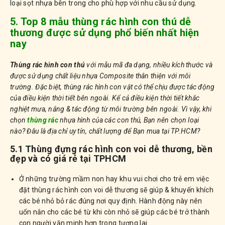
loại sọt nhựa bên trong cho phù hợp với nhu cầu sử dụng.
5. Top 8 mẫu thùng rác hình con thú dễ
thương được sử dụng phổ biến nhất hiện
nay
Thùng rác hình con thú
với mẫu mã đa dạng, nhiều kích thước và
được sử dụng chất liệu nhựa Composite thân thiện với môi
trường. Đặc biệt, thùng rác hình con vật có thể chịu được tác động
của điều kiện thời tiết bên ngoài. Kể cả điều kiện thời tiết khắc
nghiệt mưa, nắng & tác động từ môi trường bên ngoài. Vì vậy, khi
chọn
thùng rác
nhựa hình của các con thú, Bạn nên chọn loại
nào? Đâu là địa chỉ uy tín, chất lượng để Bạn mua tại TP.HCM?
5.1 Thùng đựng rác hình con voi dễ thương, bền
đẹp và có giá rẻ tại TPHCM
Ở những trường mầm non hay khu vui chơi cho trẻ em việc
đặt thùng rác hình con voi dễ thương sẽ giúp & khuyến khích
các bé nhỏ bỏ rác đúng nơi quy định. Hành động này nên
uốn nắn cho các bé từ khi còn nhỏ sẽ giúp các bé trở thành
con người văn minh hơn trong tương lai.