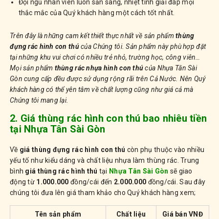
Đội ngũ nhân viên luôn sẵn sàng, nhiệt tình giải đáp mọi
thắc mắc của Quý khách hàng một cách tốt nhất.
Trên đây là những cam kết thiết thực nhất về sản phẩm
thùng
đựng rác hình con thú
của Chúng tôi. Sản phẩm này phù hợp đặt
tại những khu vui chơi có nhiều trẻ nhỏ, trường học, công viên…
Mọi sản phẩm
thùng rác nhựa hình con thú
của Nhựa Tân Sài
Gòn cung cấp đều được sử dụng rộng rãi trên Cả Nước. Nên Quý
khách hàng có thể yên tâm về chất lượng cũng như giá cả mà
Chúng tôi mang lại.
2. Giá thùng rác hình con thú bao nhiêu tiền
tại Nhựa Tân Sài Gòn
Về
giá thùng đựng rác hình con thú
còn phụ thuộc vào nhiều
yếu tố như kiểu dáng và chất liệu nhựa làm thùng rác. Trung
bình
giá thùng rác hình thú
tại
Nhựa Tân Sài Gòn
sẽ giao
động từ
1.000.000
đồng/cái đến
2.000.000
đồng/cái. Sau đây
chúng tôi đưa lên giá tham khảo cho Quý khách hàng xem;
Tên sản phẩm
Chất liệu
Giá bán VNĐ