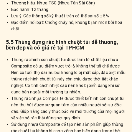
Thương hiệu: Nhựa TSG (Nhựa Tân Sài Gòn)
Bảo hành: 12 tháng
Lưu ý: Các thông số kỹ thuật trên có thể sai số ± 5%
Đặc điểm nổi bật: Chống cháy nổ, không bị ăn mòn bởi hóa
chất.
5.5 Thùng đựng rác hình chuột túi dễ thương,
bền đẹp và có giá rẻ tại TPHCM
Thùng rác hình con chuột túi được làm từ chất liệu nhựa
Composite có ưu điểm vượt trội & không thể tái chế được.
Nên có tuổi thọ dài lâu bởi không lo bị mất cắp, đặc biệt mẫu
thùng rác hình chuột túi này còn chịu được thời tiết khắc
nghiệt. Có tính cách nhiệt cao nên khó bị biến dạng khi sử
dụng bên ngoài môi trường tự nhiên.
Thùng rác nhựa Composite được thiết kế hình con chuột túi
nên thu hút được sự quan tâm của nhiều người bởi sự độc
đáo. Giúp nâng cao ý thức bảo vệ môi trường của mọi người
về việc bỏ rác thải đúng nơi quy định.
Sử dụng nhựa Composite để tạo nên sản phẩm giúp thùng
rác chuột túi không bị cong vênh hay biến dạng trong thời