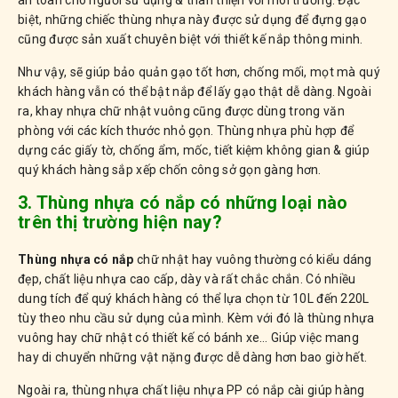
an toàn cho người sử dụng & thân thiện với môi trường. Đặc
biệt, những chiếc thùng nhựa này được sử dụng để đựng gạo
cũng được sản xuất chuyên biệt với thiết kế nắp thông minh.
Như vậy, sẽ giúp bảo quản gạo tốt hơn, chống mối, mọt mà quý
khách hàng vẫn có thể bật nắp để lấy gạo thật dễ dàng. Ngoài
ra, khay nhựa chữ nhật vuông cũng được dùng trong văn
phòng với các kích thước nhỏ gọn. Thùng nhựa phù hợp để
dựng các giấy tờ, chống ẩm, mốc, tiết kiệm không gian & giúp
quý khách hàng sắp xếp chốn công sở gọn gàng hơn.
3. Thùng nhựa có nắp có những loại nào
trên thị trường hiện nay?
Thùng nhựa có nắp
chữ nhật hay vuông thường có kiểu dáng
đẹp, chất liệu nhựa cao cấp, dày và rất chắc chắn. Có nhiều
dung tích để quý khách hàng có thể lựa chọn từ 10L đến 220L
tùy theo nhu cầu sử dụng của mình. Kèm với đó là thùng nhựa
vuông hay chữ nhật có thiết kế có bánh xe… Giúp việc mang
hay di chuyển những vật nặng được dễ dàng hơn bao giờ hết.
Ngoài ra, thùng nhựa chất liệu nhựa PP có nắp cài giúp hàng