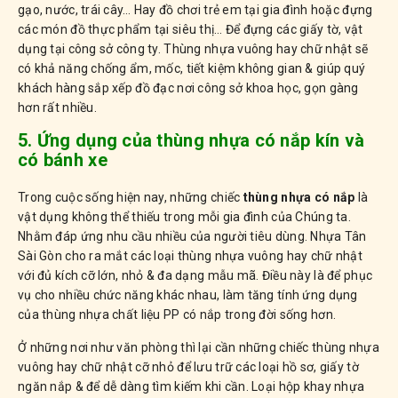
gạo, nước, trái cây… Hay đồ chơi trẻ em tại gia đình hoặc đựng
các món đồ thực phẩm tại siêu thị… Để đựng các giấy tờ, vật
dụng tại công sở công ty. Thùng nhựa vuông hay chữ nhật sẽ
có khả năng chống ẩm, mốc, tiết kiệm không gian & giúp quý
khách hàng sắp xếp đồ đạc nơi công sở khoa học, gọn gàng
hơn rất nhiều.
5. Ứng dụng của thùng nhựa có nắp kín và
có bánh xe
Trong cuộc sống hiện nay, những chiếc
thùng nhựa có nắp
là
vật dụng không thể thiếu trong mỗi gia đình của Chúng ta.
Nhằm đáp ứng nhu cầu nhiều của người tiêu dùng. Nhựa Tân
Sài Gòn cho ra mắt các loại thùng nhựa vuông hay chữ nhật
với đủ kích cỡ lớn, nhỏ & đa dạng mẫu mã. Điều này là để phục
vụ cho nhiều chức năng khác nhau, làm tăng tính ứng dụng
của thùng nhựa chất liệu PP có nắp trong đời sống hơn.
Ở những nơi như văn phòng thì lại cần những chiếc thùng nhựa
vuông hay chữ nhật cỡ nhỏ để lưu trữ các loại hồ sơ, giấy tờ
ngăn nắp & để dễ dàng tìm kiếm khi cần. Loại hộp khay nhựa