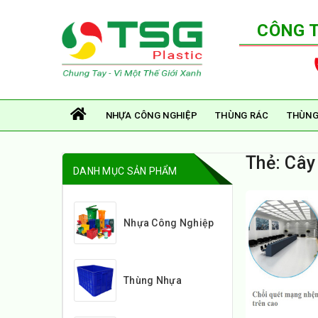
CÔNG 
NHỰA CÔNG NGHIỆP
THÙNG RÁC
THÙNG
Thẻ:
Cây
DANH MỤC SẢN PHẨM
Nhựa Công Nghiệp
Thùng Nhựa