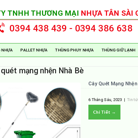
TY TNHH THƯƠNG MẠI
NHỰA TÂN SÀI 
0394 438 439 - 0394 386 638
 NHỰA
PALLET NHỰA
THÙNG PHUY NHỰA
THÙNG GIỮ LẠNH
 quét mạng nhện Nhà Bè
Cây Quét Mạng Nhện 
6 Tháng Sáu, 2023
|
Tin t
Chi Tiết →