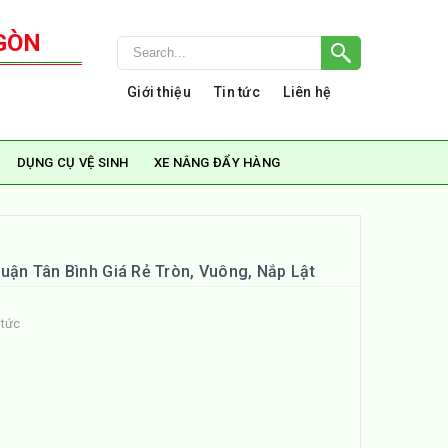
GÒN
Giới thiệu
Tin tức
Liên hệ
DỤNG CỤ VỆ SINH
XE NÂNG ĐẨY HÀNG
uận Tân Bình Giá Rẻ Tròn, Vuông, Nắp Lật
 tức