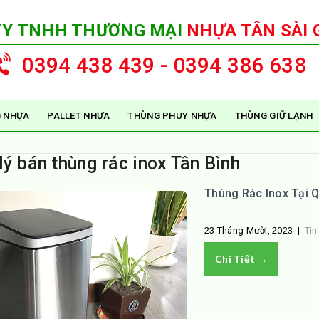
TY TNHH THƯƠNG MẠI
NHỰA TÂN SÀI 
0394 438 439 - 0394 386 638
 NHỰA
PALLET NHỰA
THÙNG PHUY NHỰA
THÙNG GIỮ LẠNH
lý bán thùng rác inox Tân Bình
Thùng Rác Inox Tại Q
23 Tháng Mười, 2023
|
Tin
Chi Tiết →