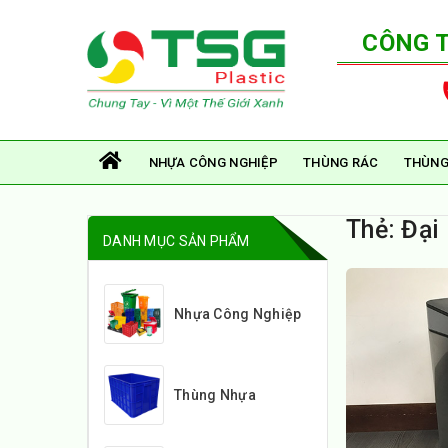
CÔNG 
NHỰA CÔNG NGHIỆP
THÙNG RÁC
THÙNG
Thẻ:
Đại 
DANH MỤC SẢN PHẨM
Nhựa Công Nghiệp
Thùng Nhựa