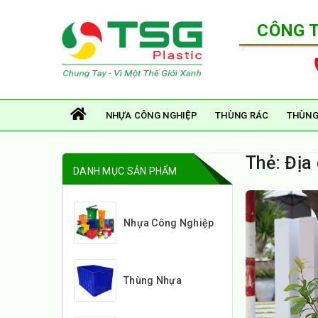
CÔNG 
NHỰA CÔNG NGHIỆP
THÙNG RÁC
THÙNG
Thẻ:
Địa 
DANH MỤC SẢN PHẨM
Nhựa Công Nghiệp
Thùng Nhựa