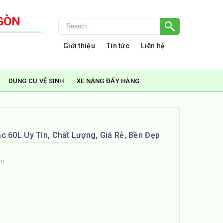
GÒN
Giới thiệu
Tin tức
Liên hệ
DỤNG CỤ VỆ SINH
XE NÂNG ĐẨY HÀNG
c 60L Uy Tín, Chất Lượng, Giá Rẻ, Bền Đẹp
ức