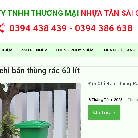
TY TNHH THƯƠNG MẠI
NHỰA TÂN SÀI 
0394 438 439 - 0394 386 638
 NHỰA
PALLET NHỰA
THÙNG PHUY NHỰA
THÙNG GIỮ LẠNH
chỉ bán thùng rác 60 lít
Địa Chỉ Bán Thùng Rá
8 Tháng Tám, 2023
|
Tin t
Chi Tiết →