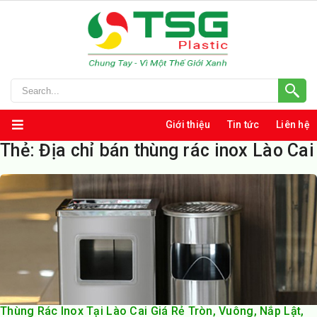
Giới thiệu
Tin tức
Liên hệ
Thẻ:
Địa chỉ bán thùng rác inox Lào Cai
Thùng Rác Inox Tại Lào Cai Giá Rẻ Tròn, Vuông, Nắp Lật,