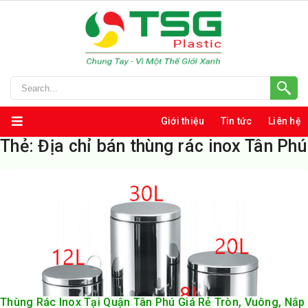
Giới thiệu
Tin tức
Liên hệ
Thẻ:
Địa chỉ bán thùng rác inox Tân Phú
Thùng Rác Inox Tại Quận Tân Phú Giá Rẻ Tròn, Vuông, Nắp