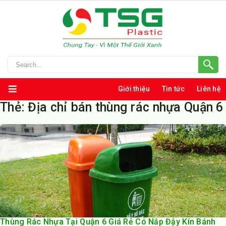
Giới thiệu
Tin tức
Liên hệ
Thẻ:
Địa chỉ bán thùng rác nhựa Quận 6
Thùng Rác Nhựa Tại Quận 6 Giá Rẻ Có Nắp Đậy Kín Bánh