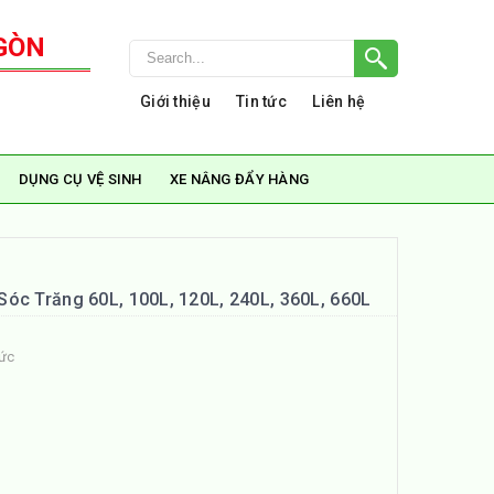
GÒN
Giới thiệu
Tin tức
Liên hệ
DỤNG CỤ VỆ SINH
XE NÂNG ĐẨY HÀNG
óc Trăng 60L, 100L, 120L, 240L, 360L, 660L
tức