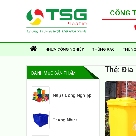
CÔNG 
NHỰA CÔNG NGHIỆP
THÙNG RÁC
THÙNG
Thẻ:
Địa 
DANH MỤC SẢN PHẨM
Nhựa Công Nghiệp
Thùng Nhựa