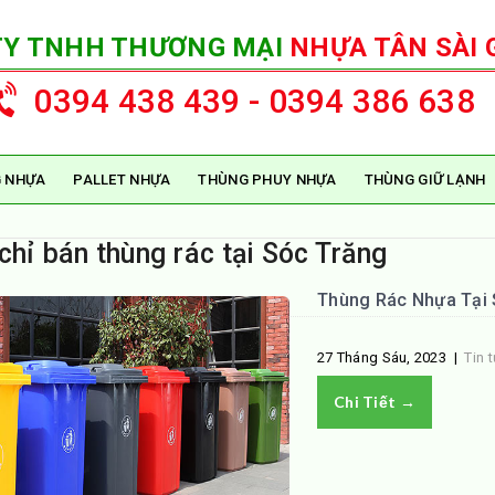
TY TNHH THƯƠNG MẠI
NHỰA TÂN SÀI 
0394 438 439 - 0394 386 638
 NHỰA
PALLET NHỰA
THÙNG PHUY NHỰA
THÙNG GIỮ LẠNH
chỉ bán thùng rác tại Sóc Trăng
Thùng Rác Nhựa Tại S
27 Tháng Sáu, 2023
|
Tin 
Chi Tiết →