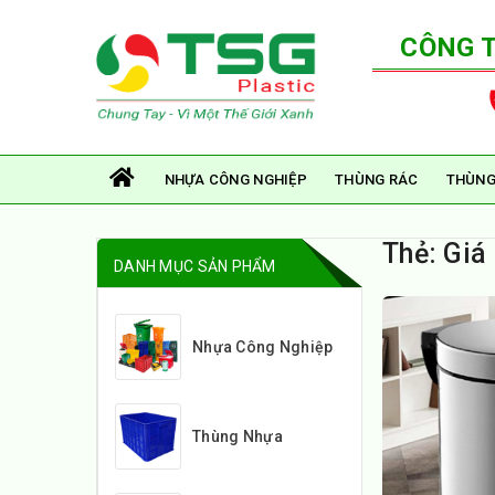
CÔNG 
NHỰA CÔNG NGHIỆP
THÙNG RÁC
THÙNG
Thẻ:
Giá 
DANH MỤC SẢN PHẨM
Nhựa Công Nghiệp
Thùng Nhựa