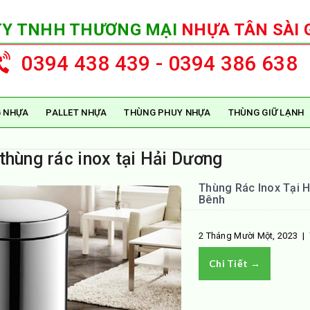
TY TNHH THƯƠNG MẠI
NHỰA TÂN SÀI 
0394 438 439 - 0394 386 638
 NHỰA
PALLET NHỰA
THÙNG PHUY NHỰA
THÙNG GIỮ LẠNH
thùng rác inox tại Hải Dương
Thùng Rác Inox Tại H
Bênh
2 Tháng Mười Một, 2023
|
Chi Tiết →