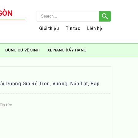
GÒN
Giới thiệu
Tin tức
Liên hệ
DỤNG CỤ VỆ SINH
XE NÂNG ĐẨY HÀNG
ải Dương Giá Rẻ Tròn, Vuông, Nắp Lật, Bập
Tin tức