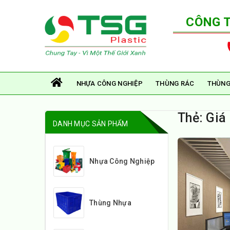
CÔNG 
NHỰA CÔNG NGHIỆP
THÙNG RÁC
THÙNG
Thẻ:
Giá 
DANH MỤC SẢN PHẨM
Nhựa Công Nghiệp
Thùng Nhựa