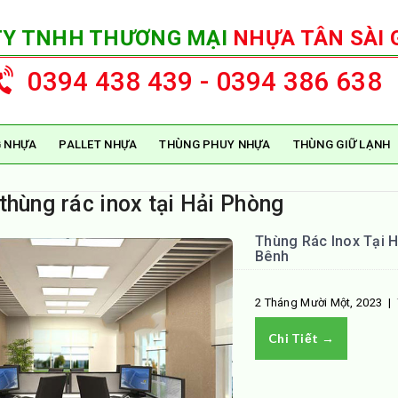
TY TNHH THƯƠNG MẠI
NHỰA TÂN SÀI 
0394 438 439 - 0394 386 638
 NHỰA
PALLET NHỰA
THÙNG PHUY NHỰA
THÙNG GIỮ LẠNH
thùng rác inox tại Hải Phòng
Thùng Rác Inox Tại H
Bênh
2 Tháng Mười Một, 2023
|
Chi Tiết →