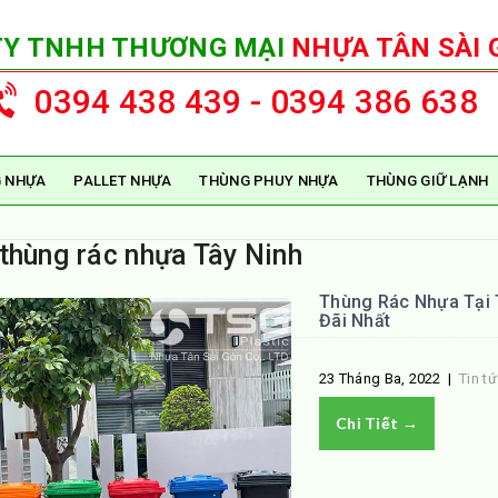
TY TNHH THƯƠNG MẠI
NHỰA TÂN SÀI 
0394 438 439 - 0394 386 638
 NHỰA
PALLET NHỰA
THÙNG PHUY NHỰA
THÙNG GIỮ LẠNH
 thùng rác nhựa Tây Ninh
Thùng Rác Nhựa Tại 
Đãi Nhất
23 Tháng Ba, 2022
|
Tin t
Chi Tiết →