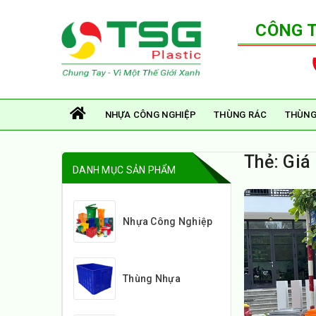
CÔNG 
NHỰA CÔNG NGHIỆP
THÙNG RÁC
THÙNG
Thẻ:
Giá
DANH MỤC SẢN PHẨM
Nhựa Công Nghiệp
Thùng Nhựa