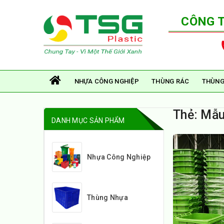
CÔNG 
NHỰA CÔNG NGHIỆP
THÙNG RÁC
THÙNG
Thẻ:
Mẫu
DANH MỤC SẢN PHẨM
Nhựa Công Nghiệp
Thùng Nhựa