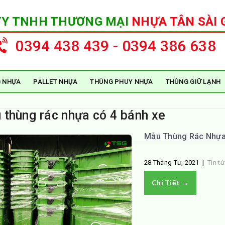
TY TNHH THƯƠNG MẠI
NHỰA TÂN SÀI 
0394 438 439 - 0394 386 638
 NHỰA
PALLET NHỰA
THÙNG PHUY NHỰA
THÙNG GIỮ LẠNH
 thùng rác nhựa có 4 bánh xe
Mẫu Thùng Rác Nhựa 
28 Tháng Tư, 2021
|
Tin t
Chi Tiết →