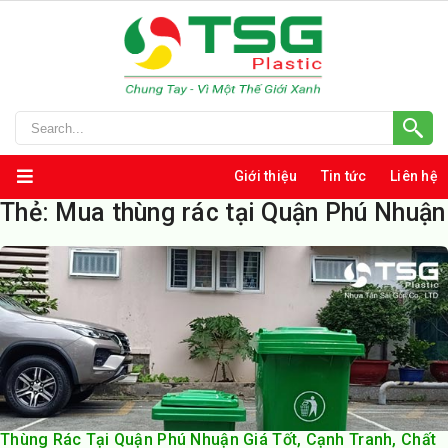
Giới thiệu
Tin tức
Liên hệ
Thẻ:
Mua thùng rác tại Quận Phú Nhuận
Thùng Rác Tại Quận Phú Nhuận Giá Tốt, Cạnh Tranh, Chất