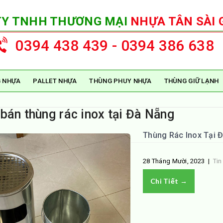
TY TNHH THƯƠNG MẠI
NHỰA TÂN SÀI 
0394 438 439 - 0394 386 638
 NHỰA
PALLET NHỰA
THÙNG PHUY NHỰA
THÙNG GIỮ LẠNH
 bán thùng rác inox tại Đà Nẵng
Thùng Rác Inox Tại Đ
28 Tháng Mười, 2023
|
Tin
Chi Tiết →