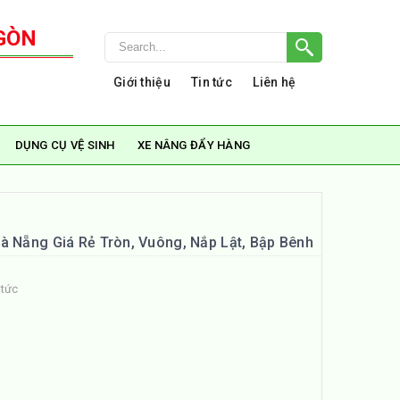
GÒN
Giới thiệu
Tin tức
Liên hệ
DỤNG CỤ VỆ SINH
XE NÂNG ĐẨY HÀNG
à Nẵng Giá Rẻ Tròn, Vuông, Nắp Lật, Bập Bênh
 tức