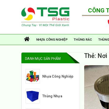
CÔNG 
NHỰA CÔNG NGHIỆP
THÙNG RÁC
THÙNG
Thẻ:
Nơi
DANH MỤC SẢN PHẨM
Nhựa Công Nghiệp
Thùng Nhựa