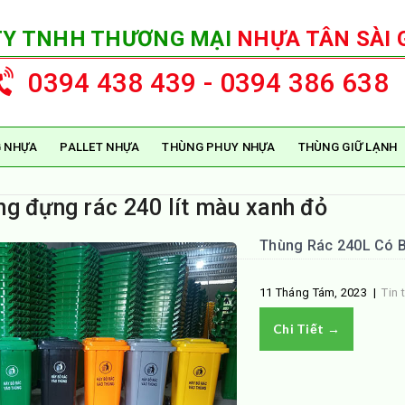
TY TNHH THƯƠNG MẠI
NHỰA TÂN SÀI 
0394 438 439 - 0394 386 638
 NHỰA
PALLET NHỰA
THÙNG PHUY NHỰA
THÙNG GIỮ LẠNH
ng đựng rác 240 lít màu xanh đỏ
Thùng Rác 240L Có B
11 Tháng Tám, 2023
|
Tin 
Chi Tiết →