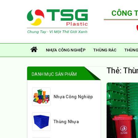
CÔNG 
NHỰA CÔNG NGHIỆP
THÙNG RÁC
THÙNG
Thẻ:
Thù
DANH MỤC SẢN PHẨM
Nhựa Công Nghiệp
Thùng Nhựa