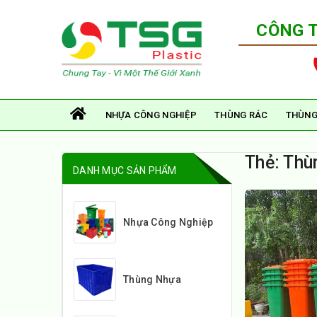
CÔNG 
NHỰA CÔNG NGHIỆP
THÙNG RÁC
THÙNG
Thẻ:
Thù
DANH MỤC SẢN PHẨM
Nhựa Công Nghiệp
Thùng Nhựa