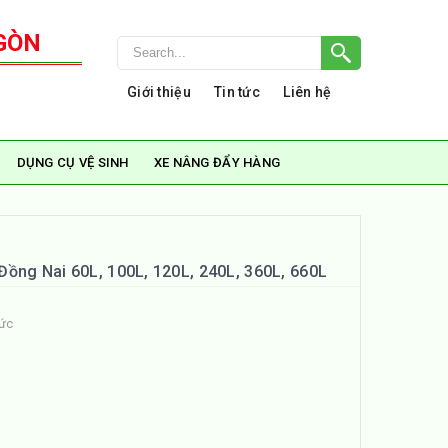
GÒN
Giới thiệu
Tin tức
Liên hệ
DỤNG CỤ VỆ SINH
XE NÂNG ĐẨY HÀNG
ồng Nai 60L, 100L, 120L, 240L, 360L, 660L
tức