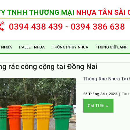
TY TNHH THƯƠNG MẠI
NHỰA TÂN SÀI 
0394 438 439 - 0394 386 638
 NHỰA
PALLET NHỰA
THÙNG PHUY NHỰA
THÙNG GIỮ LẠNH
ng rác công cộng tại Đồng Nai
Thùng Rác Nhựa Tại Đ
26 Tháng Sáu, 2023
|
Tin 
Chi Tiết →