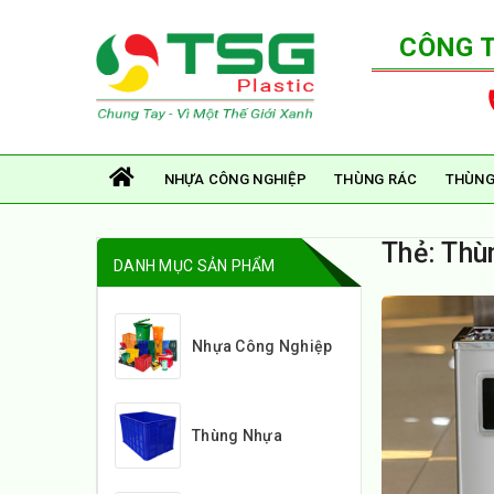
CÔNG 
NHỰA CÔNG NGHIỆP
THÙNG RÁC
THÙNG
Thẻ:
Thùn
DANH MỤC SẢN PHẨM
Nhựa Công Nghiệp
Thùng Nhựa