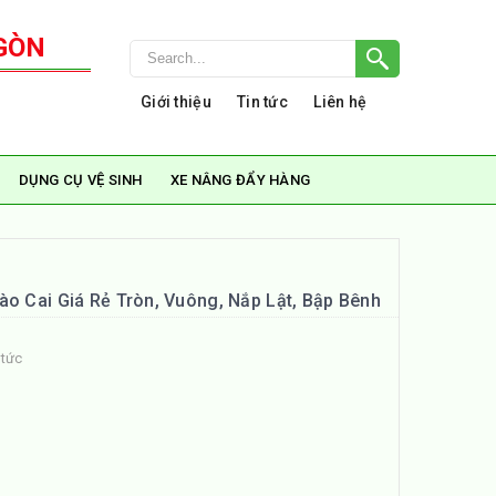
GÒN
Giới thiệu
Tin tức
Liên hệ
DỤNG CỤ VỆ SINH
XE NÂNG ĐẨY HÀNG
ào Cai Giá Rẻ Tròn, Vuông, Nắp Lật, Bập Bênh
 tức