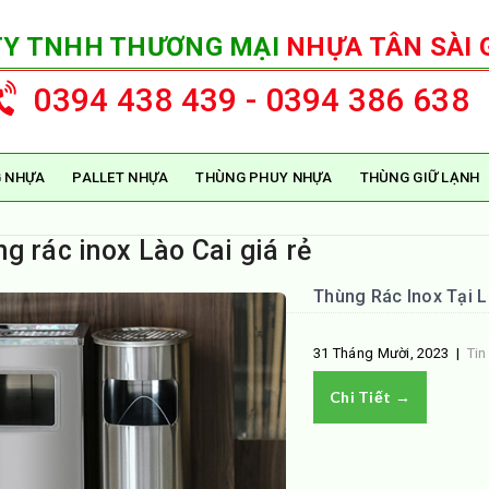
TY TNHH THƯƠNG MẠI
NHỰA TÂN SÀI 
0394 438 439 - 0394 386 638
 NHỰA
PALLET NHỰA
THÙNG PHUY NHỰA
THÙNG GIỮ LẠNH
g rác inox Lào Cai giá rẻ
Thùng Rác Inox Tại L
31 Tháng Mười, 2023
|
Tin
Chi Tiết →