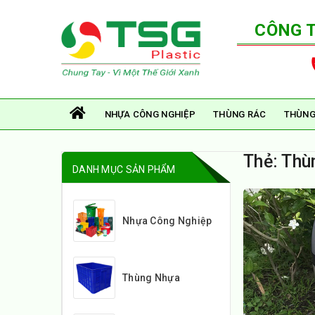
CÔNG 
NHỰA CÔNG NGHIỆP
THÙNG RÁC
THÙNG
Thẻ:
Thùn
DANH MỤC SẢN PHẨM
Nhựa Công Nghiệp
Thùng Nhựa