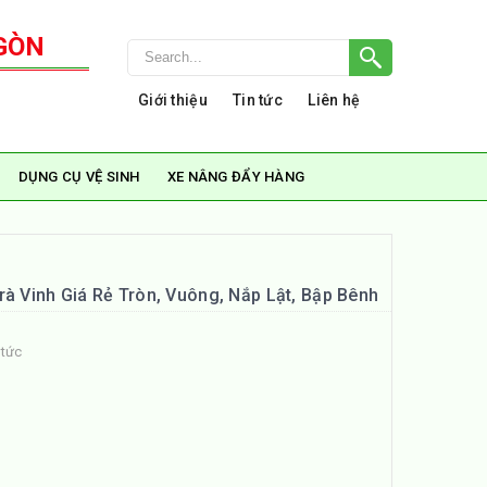
GÒN
Giới thiệu
Tin tức
Liên hệ
DỤNG CỤ VỆ SINH
XE NÂNG ĐẨY HÀNG
rà Vinh Giá Rẻ Tròn, Vuông, Nắp Lật, Bập Bênh
 tức