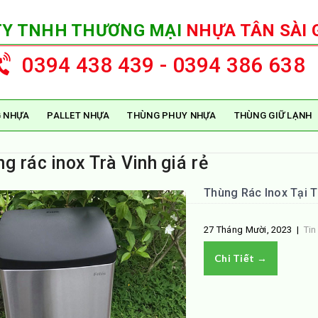
TY TNHH THƯƠNG MẠI
NHỰA TÂN SÀI 
0394 438 439 - 0394 386 638
 NHỰA
PALLET NHỰA
THÙNG PHUY NHỰA
THÙNG GIỮ LẠNH
g rác inox Trà Vinh giá rẻ
Thùng Rác Inox Tại T
27 Tháng Mười, 2023
|
Tin
Chi Tiết →