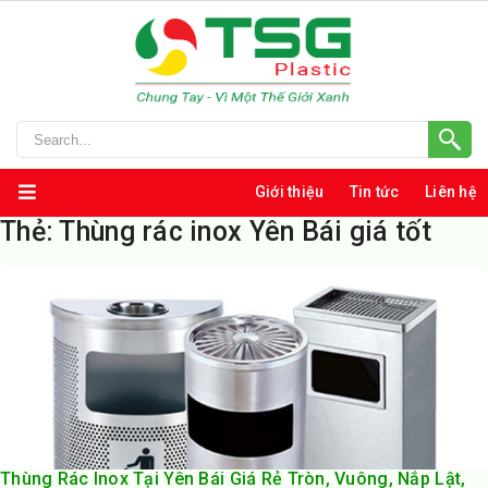
Giới thiệu
Tin tức
Liên hệ
Thẻ:
Thùng rác inox Yên Bái giá tốt
Thùng Rác Inox Tại Yên Bái Giá Rẻ Tròn, Vuông, Nắp Lật,