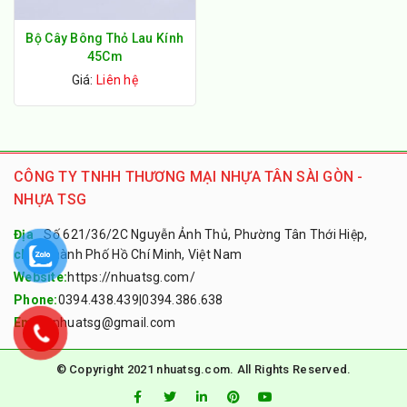
Bộ Cây Bông Thỏ Lau Kính
45Cm
Giá:
Liên hệ
CÔNG TY TNHH THƯƠNG MẠI NHỰA TÂN SÀI GÒN -
NHỰA TSG
Địa
Số 621/36/2C Nguyễn Ảnh Thủ, Phường Tân Thới Hiệp,
chỉ:
Thành Phố Hồ Chí Minh, Việt Nam
Website:
https://nhuatsg.com/
Phone:
0394.438.439
|
0394.386.638
Email:
nhuatsg@gmail.com
© Copyright 2021 nhuatsg.com. All Rights Reserved.