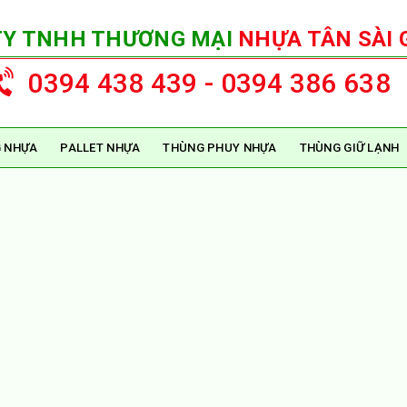
TY TNHH THƯƠNG MẠI
NHỰA TÂN SÀI 
0394 438 439 - 0394 386 638
 NHỰA
PALLET NHỰA
THÙNG PHUY NHỰA
THÙNG GIỮ LẠNH