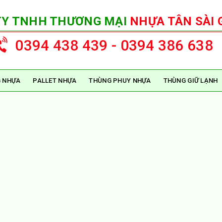
TY TNHH THƯƠNG MẠI
NHỰA TÂN SÀI 
0394 438 439 - 0394 386 638
 NHỰA
PALLET NHỰA
THÙNG PHUY NHỰA
THÙNG GIỮ LẠNH