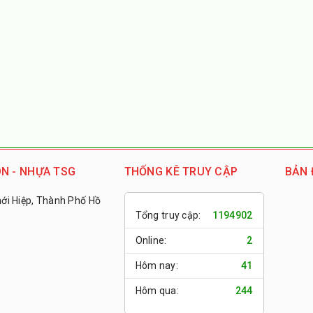
N - NHỰA TSG
THỐNG KÊ TRUY CẬP
BẢN 
i Hiệp, Thành Phố Hồ
Tổng truy cập:
1194902
Online:
2
Hôm nay:
41
Hôm qua:
244