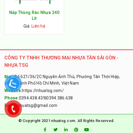
Nắp Thùng Rác Nhựa 240
Lít
Giá:
Liên hệ
CÔNG TY TNHH THƯƠNG MẠI NHỰA TÂN SÀI GÒN -
NHỰA TSG
Địa
Số 621/36/2C Nguyễn Ảnh Thủ, Phường Tân Thới Hiệp,
chỉ:
Thành Phố Hồ Chí Minh, Việt Nam
Website:
https://nhuatsg.com/
Phone:
0394.438.439
|
0394.386.638
Email:
nhuatsg@gmail.com
© Copyright 2021 nhuatsg.com. All Rights Reserved.