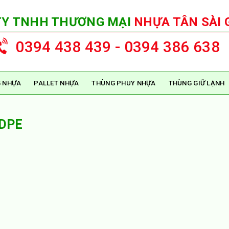
TY TNHH THƯƠNG MẠI
NHỰA TÂN SÀI 
0394 438 439 - 0394 386 638
 NHỰA
PALLET NHỰA
THÙNG PHUY NHỰA
THÙNG GIỮ LẠNH
HDPE