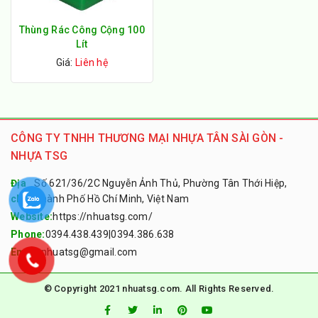
Thùng Rác Công Cộng 100
Lít
Giá:
Liên hệ
CÔNG TY TNHH THƯƠNG MẠI NHỰA TÂN SÀI GÒN -
NHỰA TSG
Địa
Số 621/36/2C Nguyễn Ảnh Thủ, Phường Tân Thới Hiệp,
chỉ:
Thành Phố Hồ Chí Minh, Việt Nam
Website:
https://nhuatsg.com/
Phone:
0394.438.439
|
0394.386.638
Email:
nhuatsg@gmail.com
© Copyright 2021 nhuatsg.com. All Rights Reserved.