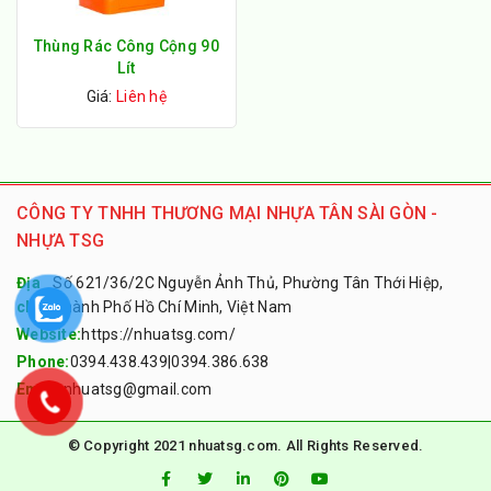
Thùng Rác Công Cộng 90
Lít
Giá:
Liên hệ
CÔNG TY TNHH THƯƠNG MẠI NHỰA TÂN SÀI GÒN -
NHỰA TSG
Địa
Số 621/36/2C Nguyễn Ảnh Thủ, Phường Tân Thới Hiệp,
chỉ:
Thành Phố Hồ Chí Minh, Việt Nam
Website:
https://nhuatsg.com/
Phone:
0394.438.439
|
0394.386.638
Email:
nhuatsg@gmail.com
© Copyright 2021 nhuatsg.com. All Rights Reserved.