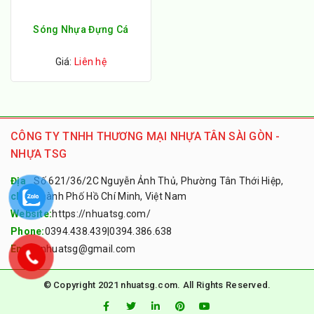
Sóng Nhựa Đựng Cá
Giá:
Liên hệ
CÔNG TY TNHH THƯƠNG MẠI NHỰA TÂN SÀI GÒN -
NHỰA TSG
Địa
Số 621/36/2C Nguyễn Ảnh Thủ, Phường Tân Thới Hiệp,
chỉ:
Thành Phố Hồ Chí Minh, Việt Nam
Website:
https://nhuatsg.com/
Phone:
0394.438.439
|
0394.386.638
Email:
nhuatsg@gmail.com
© Copyright 2021 nhuatsg.com. All Rights Reserved.