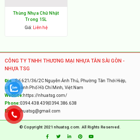
Thùng Nhựa Chữ Nhật
Trong 15L
Giá:
Liên hệ
CÔNG TY TNHH THƯƠNG MẠI NHỰA TÂN SÀI GÒN -
NHỰA TSG
Địa
Số 621/36/2C Nguyễn Ảnh Thủ, Phường Tân Thới Hiệp,
chỉ:
Thành Phố Hồ Chí Minh, Việt Nam
Website:
https://nhuatsg.com/
Phone:
0394.438.439
|
0394.386.638
Email:
nhuatsg@gmail.com
© Copyright 2021 nhuatsg.com. All Rights Reserved.