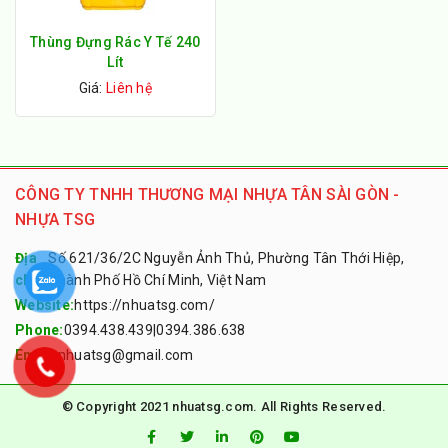
Thùng Đựng Rác Y Tế 240
Lít
Giá:
Liên hệ
CÔNG TY TNHH THƯƠNG MẠI NHỰA TÂN SÀI GÒN -
NHỰA TSG
Địa
Số 621/36/2C Nguyễn Ảnh Thủ, Phường Tân Thới Hiệp,
chỉ:
Thành Phố Hồ Chí Minh, Việt Nam
Website:
https://nhuatsg.com/
Phone:
0394.438.439
|
0394.386.638
Email:
nhuatsg@gmail.com
© Copyright 2021 nhuatsg.com. All Rights Reserved.