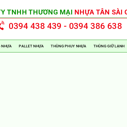
TY TNHH THƯƠNG MẠI
NHỰA TÂN SÀI 
0394 438 439 - 0394 386 638
 NHỰA
PALLET NHỰA
THÙNG PHUY NHỰA
THÙNG GIỮ LẠNH