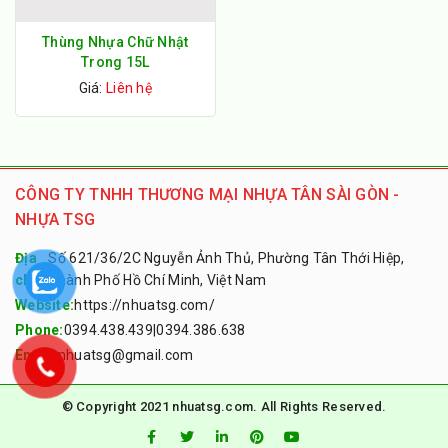
Thùng Nhựa Chữ Nhật
Trong 15L
Giá:
Liên hệ
CÔNG TY TNHH THƯƠNG MẠI NHỰA TÂN SÀI GÒN -
NHỰA TSG
Địa
Số 621/36/2C Nguyễn Ảnh Thủ, Phường Tân Thới Hiệp,
chỉ:
Thành Phố Hồ Chí Minh, Việt Nam
Website:
https://nhuatsg.com/
Phone:
0394.438.439
|
0394.386.638
Email:
nhuatsg@gmail.com
© Copyright 2021 nhuatsg.com. All Rights Reserved.