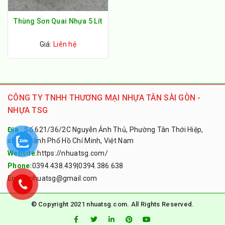
Thùng Sơn Quai Nhựa 5 Lít
Giá:
Liên hệ
CÔNG TY TNHH THƯƠNG MẠI NHỰA TÂN SÀI GÒN -
NHỰA TSG
Địa
Số 621/36/2C Nguyễn Ảnh Thủ, Phường Tân Thới Hiệp,
chỉ:
Thành Phố Hồ Chí Minh, Việt Nam
Website:
https://nhuatsg.com/
Phone:
0394.438.439
|
0394.386.638
Email:
nhuatsg@gmail.com
© Copyright 2021 nhuatsg.com. All Rights Reserved.