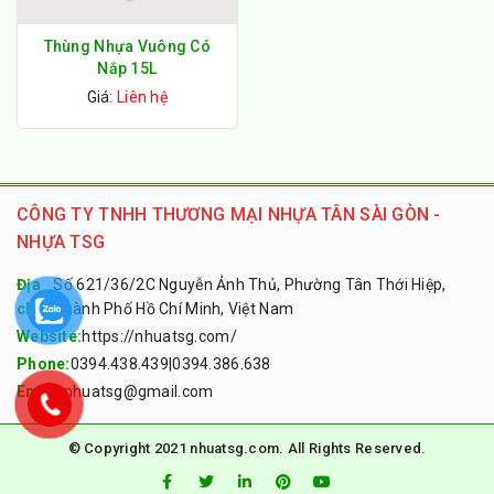
Thùng Nhựa Vuông Có
Nắp 15L
Giá:
Liên hệ
CÔNG TY TNHH THƯƠNG MẠI NHỰA TÂN SÀI GÒN -
NHỰA TSG
Địa
Số 621/36/2C Nguyễn Ảnh Thủ, Phường Tân Thới Hiệp,
chỉ:
Thành Phố Hồ Chí Minh, Việt Nam
Website:
https://nhuatsg.com/
Phone:
0394.438.439
|
0394.386.638
Email:
nhuatsg@gmail.com
© Copyright 2021 nhuatsg.com. All Rights Reserved.