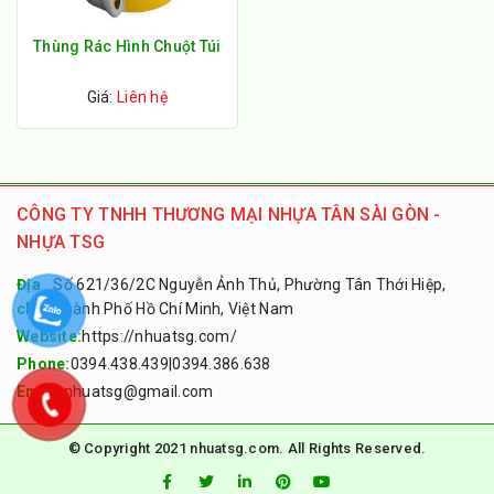
Thùng Rác Hình Chuột Túi
Giá:
Liên hệ
CÔNG TY TNHH THƯƠNG MẠI NHỰA TÂN SÀI GÒN -
NHỰA TSG
Địa
Số 621/36/2C Nguyễn Ảnh Thủ, Phường Tân Thới Hiệp,
chỉ:
Thành Phố Hồ Chí Minh, Việt Nam
Website:
https://nhuatsg.com/
Phone:
0394.438.439
|
0394.386.638
Email:
nhuatsg@gmail.com
© Copyright 2021 nhuatsg.com. All Rights Reserved.