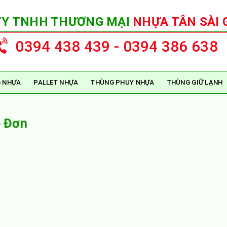
TY TNHH THƯƠNG MẠI
NHỰA TÂN SÀI 
0394 438 439 - 0394 386 638
 NHỰA
PALLET NHỰA
THÙNG PHUY NHỰA
THÙNG GIỮ LẠNH
o Đơn