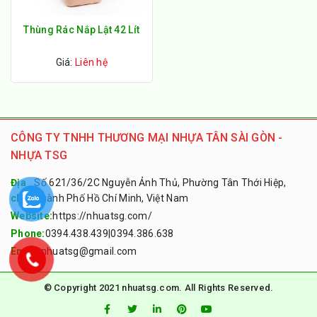
Thùng Rác Nắp Lật 42 Lít
Giá:
Liên hệ
CÔNG TY TNHH THƯƠNG MẠI NHỰA TÂN SÀI GÒN -
NHỰA TSG
Địa
Số 621/36/2C Nguyễn Ảnh Thủ, Phường Tân Thới Hiệp,
chỉ:
Thành Phố Hồ Chí Minh, Việt Nam
Website:
https://nhuatsg.com/
Phone:
0394.438.439
|
0394.386.638
Email:
nhuatsg@gmail.com
© Copyright 2021 nhuatsg.com. All Rights Reserved.