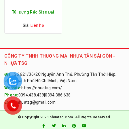
Túi Đựng Rác Size Đại
Giá:
Liên hệ
CÔNG TY TNHH THƯƠNG MẠI NHỰA TÂN SÀI GÒN -
NHỰA TSG
Địa
Số 621/36/2C Nguyễn Ảnh Thủ, Phường Tân Thới Hiệp,
chỉ:
Thành Phố Hồ Chí Minh, Việt Nam
Website:
https://nhuatsg.com/
Phone:
0394.438.439
|
0394.386.638
Email:
nhuatsg@gmail.com
© Copyright 2021 nhuatsg.com. All Rights Reserved.