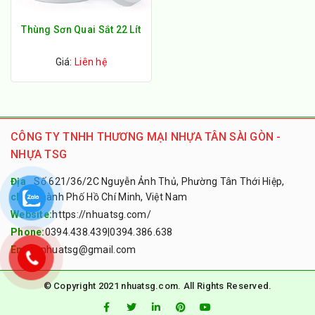
Thùng Sơn Quai Sắt 22 Lít
Giá:
Liên hệ
CÔNG TY TNHH THƯƠNG MẠI NHỰA TÂN SÀI GÒN -
NHỰA TSG
Địa
Số 621/36/2C Nguyễn Ảnh Thủ, Phường Tân Thới Hiệp,
chỉ:
Thành Phố Hồ Chí Minh, Việt Nam
Website:
https://nhuatsg.com/
Phone:
0394.438.439
|
0394.386.638
Email:
nhuatsg@gmail.com
© Copyright 2021 nhuatsg.com. All Rights Reserved.