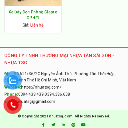
Xe Đẩy Dọn Phòng Clepro
CP 4/1
Giá:
Liên hệ
CÔNG TY TNHH THƯƠNG MẠI NHỰA TÂN SÀI GÒN -
NHỰA TSG
Địa
Số 621/36/2C Nguyễn Ảnh Thủ, Phường Tân Thới Hiệp,
chỉ:
Thành Phố Hồ Chí Minh, Việt Nam
Website:
https://nhuatsg.com/
Phone:
0394.438.439
|
0394.386.638
Email:
nhuatsg@gmail.com
© Copyright 2021 nhuatsg.com. All Rights Reserved.