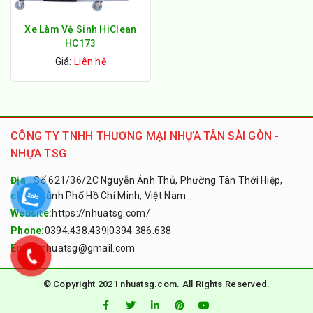
Xe Làm Vệ Sinh HiClean
HC173
Giá:
Liên hệ
CÔNG TY TNHH THƯƠNG MẠI NHỰA TÂN SÀI GÒN -
NHỰA TSG
Địa
Số 621/36/2C Nguyễn Ảnh Thủ, Phường Tân Thới Hiệp,
chỉ:
Thành Phố Hồ Chí Minh, Việt Nam
Website:
https://nhuatsg.com/
Phone:
0394.438.439
|
0394.386.638
Email:
nhuatsg@gmail.com
© Copyright 2021 nhuatsg.com. All Rights Reserved.