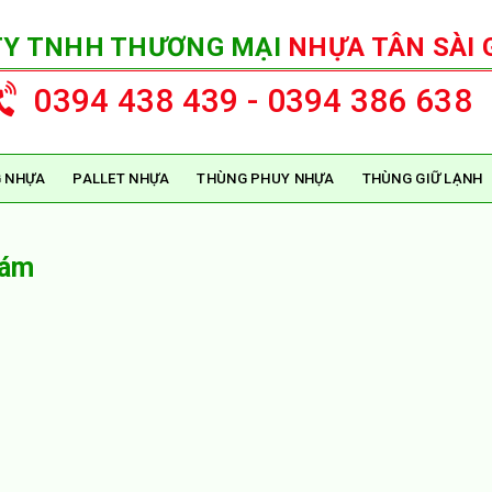
TY TNHH THƯƠNG MẠI
NHỰA TÂN SÀI 
0394 438 439 - 0394 386 638
 NHỰA
PALLET NHỰA
THÙNG PHUY NHỰA
THÙNG GIỮ LẠNH
Xám