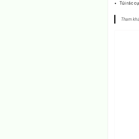
Túi rác c
Tham khả