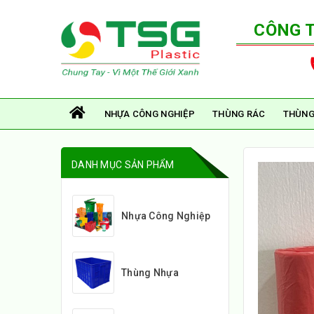
CÔNG 
NHỰA CÔNG NGHIỆP
THÙNG RÁC
THÙNG
DANH MỤC SẢN PHẨM
Nhựa Công Nghiệp
Thùng Nhựa