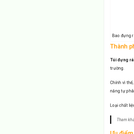
Bao đựng rá
Thành p
Túi đựng r
trường.
Chính vì thế
năng tự phâ
Loại chất li
Tham khả
Ưu điểm 