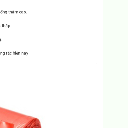
hống thấm cao.
 thấp.
.
ùng rác hiện nay