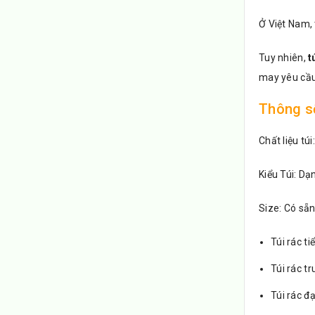
Ở Việt Nam,
Tuy nhiên,
t
may yêu cầu 
Thông s
Chất liệu tú
Kiểu Túi: Dạn
Size: Có sẵ
Túi rác t
Túi rác t
Túi rác đ