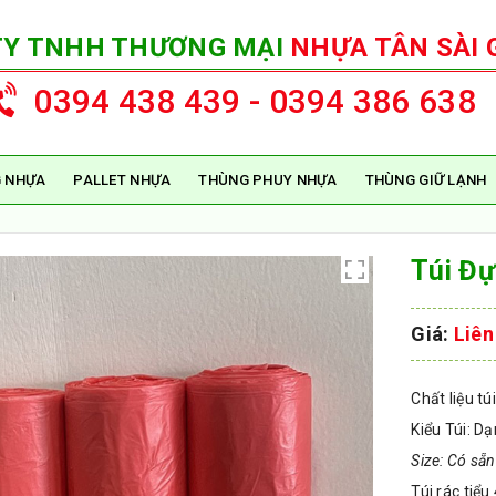
TY TNHH THƯƠNG MẠI
NHỰA TÂN SÀI 
0394 438 439 - 0394 386 638
 NHỰA
PALLET NHỰA
THÙNG PHUY NHỰA
THÙNG GIỮ LẠNH
Túi Đ
Giá:
Liên
Chất liệu t
Kiểu Túi: Dạ
Size: Có sẵn
Túi rác tiể