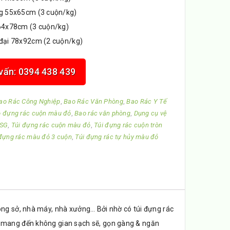
ng 55x65cm (3 cuộn/kg)
 64x78cm (3 cuộn/kg)
 đại 78x92cm (2 cuộn/kg)
 vấn: 0394 438 439
ao Rác Công Nghiệp
,
Bao Rác Văn Phòng
,
Bao Rác Y Tế
 đựng rác cuộn màu đỏ
,
Bao rác văn phòng
,
Dụng cụ vệ
TSG
,
Túi đựng rác cuộn màu đỏ
,
Túi đựng rác cuộn tròn
 đựng rác màu đỏ 3 cuộn
,
Túi đựng rác tự hủy màu đỏ
công sở, nhà máy, nhà xưởng… Bởi nhờ có túi đựng rác
ó mang đến không gian sạch sẽ, gọn gàng & ngăn