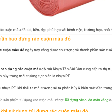
c cuộn màu đỏ dai, bền, đẹp phù hợp với bệnh viện, trường học, nhà 
hần bao đựng rác cuộn màu đỏ
ác cuộn màu đỏ
ngày nay càng được chú trọng về thành phần sản xuất.
,
bao đựng rác cuộn màu đỏ
mà Nhựa Tân Sài Gòn cung cấp ra thị tr
n hủy trong môi trường tự nhiên là nhựa PE.
ệu nhựa PE, khi thải ra môi trường sẽ tự phân hủy & biến mất dần tron
o sản phẩm túi đựng rác cuộn màu vàng:
Túi đựng rác cuộn màu vàng
bá
khi sử dụng túi đựng rác cuộn màu đỏ