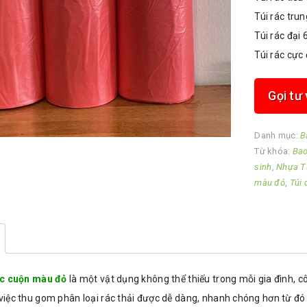
Túi rác tru
Túi rác đại
Túi rác cực
Gọi tư
Danh mục:
B
Từ khóa:
Bao
sinh
,
Nhựa 
màu đỏ
,
Túi
ác cuộn màu đỏ
là một vật dụng không thể thiếu trong mỗi gia đình, 
iệc thu gom phân loại rác thải được dễ dàng, nhanh chóng hơn từ đ