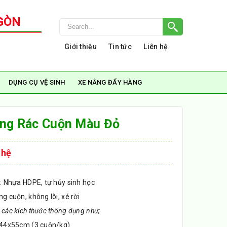
GÒN
Giới thiệu
Tin tức
Liên hệ
DỤNG CỤ VỆ SINH
XE NÂNG ĐẨY HÀNG
ựng Rác Cuộn Màu Đỏ
 hệ
úi: Nhựa HDPE, tự hủy sinh học
ng cuộn, không lõi, xé rời
 các kích thước thông dụng như;
u 44x55cm (3 cuộn/kg)