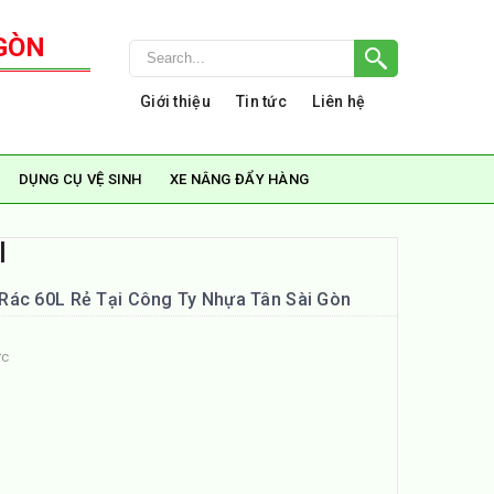
GÒN
Giới thiệu
Tin tức
Liên hệ
DỤNG CỤ VỆ SINH
XE NÂNG ĐẨY HÀNG
l
Rác 60L Rẻ Tại Công Ty Nhựa Tân Sài Gòn
ức