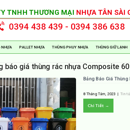
TY TNHH THƯƠNG MẠI
NHỰA TÂN SÀI 
0394 438 439 - 0394 386 638
 NHỰA
PALLET NHỰA
THÙNG PHUY NHỰA
THÙNG GIỮ LẠNH
g báo giá thùng rác nhựa Composite 60
Bảng Báo Giá Thùng 
8 Tháng Tám, 2023
|
Tin t
Chi Tiết →