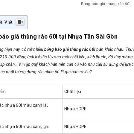
Bảng báo giá thùng rác 60l
ài Viết
báo giá thùng rác 60l tại Nhựa Tân Sài Gòn
ng hiện nay, có rất nhiều
bảng báo giá thùng rác 60l
bán khác nhau. Thư
210.000 đồng/cái trở lên tùy vào mỗi chất liệu, kích thước, độ dày mỏng
 đạp chân… Vì vậy, quý khách hàn nên căn cứ vào nhu cầu sử dụng để lựa 
 xác nhất thùng đựng rác nhựa 60 lít giá bao nhiêu?
hẩm
Chất liệu
ác nhựa 60l màu xanh lá,
Nhựa HDPE
rác nhựa 60l màu xám, ghi
Nhựa HDPE