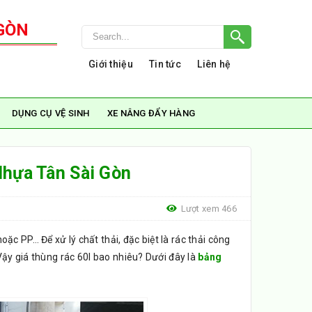
GÒN
Giới thiệu
Tin tức
Liên hệ
DỤNG CỤ VỆ SINH
XE NÂNG ĐẨY HÀNG
Nhựa Tân Sài Gòn
Lượt xem 466
c PP… Để xử lý chất thải, đặc biệt là rác thải công
Vậy giá thùng rác 60l bao nhiêu? Dưới đây là
bảng