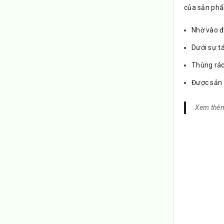
của sản phẩm
Nhờ vào đ
Dưới sự tá
Thùng rác
Được sản x
Xem thê