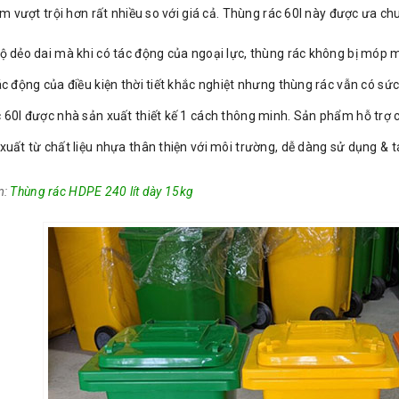
 vượt trội hơn rất nhiều so với giá cả. Thùng rác 60l này được ưa chu
ộ dẻo dai mà khi có tác động của ngoại lực, thùng rác không bị móp 
c động của điều kiện thời tiết khắc nghiệt nhưng thùng rác vẫn có sức
 60l được nhà sản xuất thiết kế 1 cách thông minh. Sản phẩm hỗ trợ c
uất từ chất liệu nhựa thân thiện với môi trường, dễ dàng sử dụng & tái
m:
Thùng rác HDPE 240 lít dày 15kg