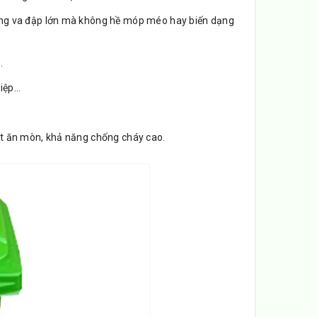
ững va đập lớn mà không hề móp méo hay biến dạng
.
hiệp…
ất ăn mòn, khả năng chống cháy cao.