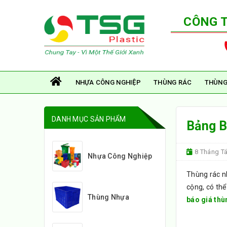
CÔNG 
NHỰA CÔNG NGHIỆP
THÙNG RÁC
THÙNG
DANH MỤC SẢN PHẨM
Bảng B
8 Tháng T
Nhựa Công Nghiệp
Thùng rác nh
cộng, có thể
Thùng Nhựa
báo giá thù