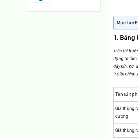
Mục Lục B
1. Bảng 
Trên thị trườ
động từ tầm 
đậy kín, hở,
trả lời chính
Tên sản p
Giá thùng r
dương
Giá thùng 