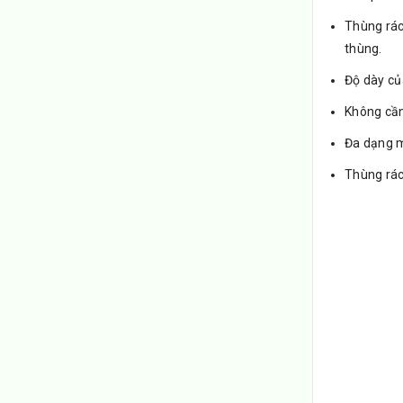
Thùng rác
thùng.
Độ dày củ
Không cần 
Đa dạng m
Thùng rác