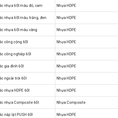
rác nhựa 60l màu đỏ, cam
Nhựa HDPE
rác nhựa 60l màu trắng, đen
Nhựa HDPE
rác nhựa 60l màu vàng
Nhựa HDPE
ác công cộng 60l
Nhựa HDPE
ác công nghiệp 60l
Nhựa HDPE
ác gia đình 60l
Nhựa HDPE
ác ngoài trời 60l
Nhựa HDPE
rác nhựa HDPE 60l
Nhựa HDPE
rác nhựa Composite 60l
Nhựa Composite
ác nắp lật PUSH 60l
Nhựa HDPE