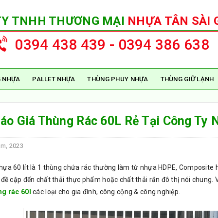
TY TNHH THƯƠNG MẠI
NHỰA TÂN SÀI 
0394 438 439 - 0394 386 638
 NHỰA
PALLET NHỰA
THÙNG PHUY NHỰA
THÙNG GIỮ LẠNH
áo Giá Thùng Rác 60L Rẻ Tại Công Ty 
ám, 2023
ựa 60 lít là 1 thùng chứa rác thường làm từ nhựa HDPE, Composite hoặ
 đề cập đến chất thải thực phẩm hoặc chất thải rắn đô thị nói chung. 
ng rác 60l
các loại cho gia đình, công cộng & công nghiệp.