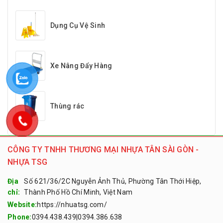
Dụng Cụ Vệ Sinh
Xe Nâng Đẩy Hàng
Thùng rác
CÔNG TY TNHH THƯƠNG MẠI NHỰA TÂN SÀI GÒN -
NHỰA TSG
Địa
Số 621/36/2C Nguyễn Ảnh Thủ, Phường Tân Thới Hiệp,
chỉ:
Thành Phố Hồ Chí Minh, Việt Nam
Website:
https://nhuatsg.com/
Phone:
0394.438.439
|
0394.386.638