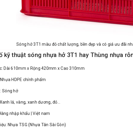
Sóng hở 3T1 màu đỏ chất lượng, bền đẹp và có giá ưu đãi nh
 kỹ thuật sóng nhựa hở 3T1 hay Thùng nhựa rỗn
ớc: Dài 610mm x Rộng 420mm x Cao 310mm
u: Nhựa HDPE chính phẩm
: Sóng hở
Xanh lá, vàng, xanh dương, đỏ…
Hàng nhập khẩu | Việt nam
iệu: Nhựa TSG (Nhựa Tân Sài Gòn)