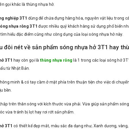
ên gọi khác là thùng nhựa hở.
ng nghiệp 3T1
dùng để chứa đựng hàng hóa, nguyên vật liệu trong cá
óng nhựa rỗng 3T1
được nhiều quý khách hàng sử dụng phổ biến nhấ
 tìm hiểu đặc điểm cũng như công dụng của loại sóng nhựa hở này.
ệu đôi nét về sản phẩm sóng nhựa hở 3T1 hay th
hở 3T1
hay còn gọi là
thùng nhựa rỗng
là 1 trong các loại sóng hở 3
hẩu từ Nhật Bản.
 thông minh & có tay cầm ở mặt phía trên thuận tiện cho việc di chuy
ịu bền.
khắp trên thân sóng với kích thước vừa phải. Vừa giúp sản phẩm són
c vừa tránh bị lọt hay rơi rớt sản phẩm.
hở 3T1
có thiết kế đẹp mắt, màu sắc đa dạng như; Xanh dương, vàng,