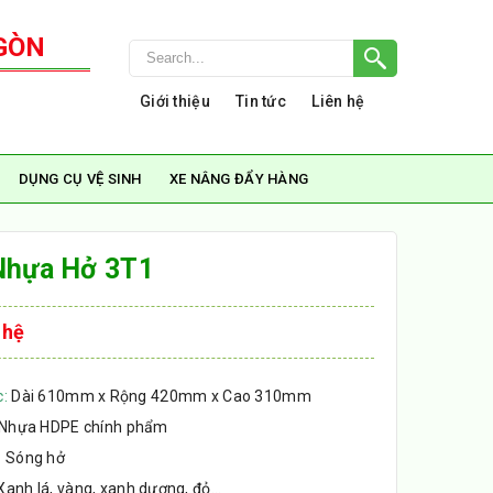
GÒN
Giới thiệu
Tin tức
Liên hệ
DỤNG CỤ VỆ SINH
XE NÂNG ĐẨY HÀNG
Nhựa Hở 3T1
 hệ
c:
Dài 610mm x Rộng 420mm x Cao 310mm
Nhựa HDPE chính phẩm
:
Sóng hở
Xanh lá, vàng, xanh dương, đỏ…