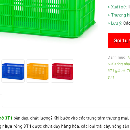
> Xuất xứ:
H
> Thương hi
> Lưu ý:
Các
Gọi tư
Danh mục:
T
Giá sóng nh
3T1 giá rẻ
,
T
3T1
hở 3T1
bền đẹp, chất lượng? Khi bước vào các trung tâm thương mại,
g nhựa rỗng 3T1
được chứa đầy hàng hóa, các loại trái cây, nông sả