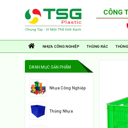
CÔNG 
NHỰA CÔNG NGHIỆP
THÙNG RÁC
THÙNG
DANH MỤC SẢN PHẨM
Nhựa Công Nghiệp
Thùng Nhựa