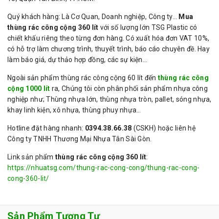
Quý khách hàng: Là Cơ Quan, Doanh nghiệp, Công ty…
Mua
thùng rác công cộng 360 lít
với số lượng lớn TSG Plastic có
chiết khấu riêng theo từng đơn hàng. Có xuất hóa đơn VAT 10%,
có hỗ trợ làm chương trình, thuyết trình, báo cáo chuyên đề. Hay
làm báo giá, dự thảo hợp đồng, các sự kiện…
Ngoài sản phẩm thùng rác công cộng 60 lít đến
thùng rác công
cộng 1000 lít
ra, Chúng tôi còn phân phối sản phẩm nhựa công
nghiệp như; Thùng nhựa lớn, thùng nhựa tròn, pallet, sóng nhựa,
khay linh kiện, xô nhựa, thùng phuy nhựa…
Hotline đặt hàng nhanh:
0394.38.66.38
(CSKH) hoặc liên hệ
Công ty TNHH Thương Mại Nhựa Tân Sài Gòn.
Link sản phẩm
thùng rác công cộng 360 lít
:
https://nhuatsg.com/thung-rac-cong-cong/thung-rac-cong-
cong-360-lit/
Sản Phẩm Tương Tự