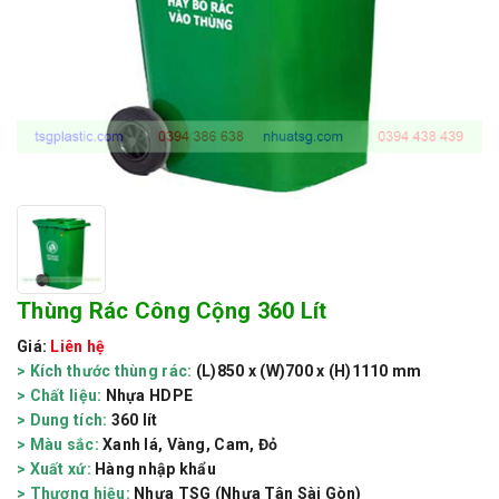
Thùng Rác Công Cộng 360 Lít
Giá:
Liên hệ
> Kích thước thùng rác:
(L)850 x (W)700 x (H)1110 mm
> Chất liệu:
Nhựa HDPE
> Dung tích:
360 lít
> Màu sắc:
Xanh lá, Vàng, Cam, Đỏ
> Xuất xứ:
Hàng nhập khẩu
> Thương hiệu:
Nhựa TSG (Nhựa Tân Sài Gòn)