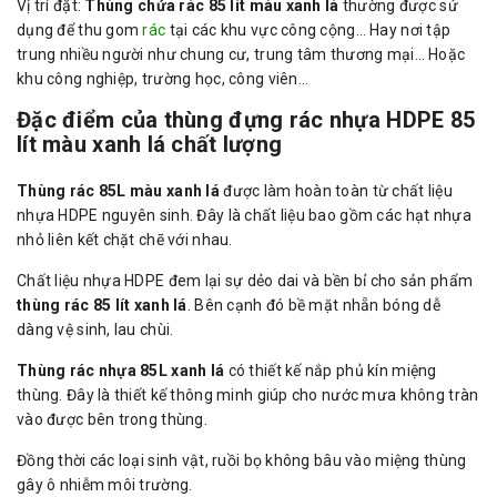
Vị trí đặt:
Thùng chứa rác 85 lít màu xanh lá
thường được sử
dụng để thu gom
rác
tại các khu vực công cộng… Hay nơi tập
trung nhiều người như chung cư, trung tâm thương mại… Hoặc
khu công nghiệp, trường học, công viên…
Đặc điểm của thùng đựng rác nhựa HDPE 85
lít màu xanh lá chất lượng
Thùng rác 85L màu xanh lá
được làm hoàn toàn từ chất liệu
nhựa HDPE nguyên sinh. Đây là chất liệu bao gồm các hạt nhựa
nhỏ liên kết chặt chẽ với nhau.
Chất liệu nhựa HDPE đem lại sự dẻo dai và bền bỉ cho sản phẩm
thùng rác 85 lít xanh lá
. Bên cạnh đó bề mặt nhẵn bóng dễ
dàng vệ sinh, lau chùi.
Thùng rác nhựa 85L xanh lá
có thiết kế nắp phủ kín miệng
thùng. Đây là thiết kế thông minh giúp cho nước mưa không tràn
vào được bên trong thùng.
Đồng thời các loại sinh vật, ruồi bọ không bâu vào miệng thùng
gây ô nhiễm môi trường.