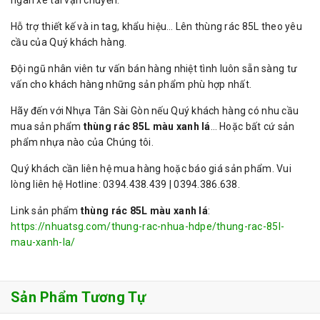
ngàn xe tải vận chuyển.
Hỗ trợ thiết kế và in tag, khẩu hiệu… Lên thùng rác 85L theo yêu
cầu của Quý khách hàng.
Đội ngũ nhân viên tư vấn bán hàng nhiệt tình luôn sẵn sàng tư
vấn cho khách hàng những sản phẩm phù hợp nhất.
Hãy đến với Nhựa Tân Sài Gòn nếu Quý khách hàng có nhu cầu
mua sản phẩm
thùng rác 85L màu xanh lá
… Hoặc bất cứ sản
phẩm nhựa nào của Chúng tôi.
Quý khách cần liên hệ mua hàng hoặc báo giá sản phẩm. Vui
lòng liên hệ Hotline: 0394.438.439 | 0394.386.638.
Link sản phẩm
thùng rác 85L màu xanh lá
:
https://nhuatsg.com/thung-rac-nhua-hdpe/thung-rac-85l-
mau-xanh-la/
Sản Phẩm Tương Tự